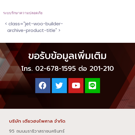
ระบบรักษาความปลอดภัย
< class="jet-woo-builder-
archive-product-title" >
ขอรับข้อมูลเพิ่มเติม
โทร. 02-678-1595 ต่อ 201-210
บริษัท เตียวฮงไพศาล จำกัด
95 ถนนนราธิวาสราชนครินทร์