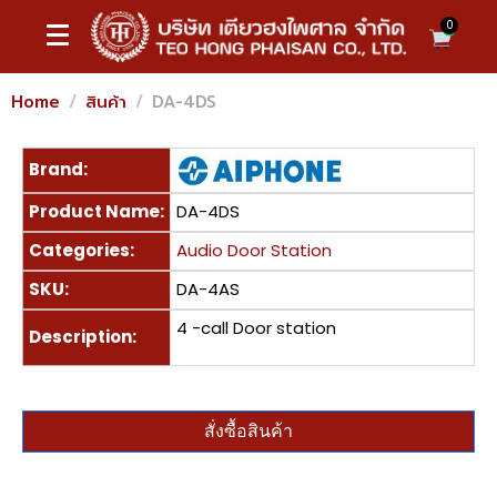
0
Home
สินค้า
DA-4DS
Brand:
Product Name:
DA-4DS
Categories:
Audio Door Station
SKU:
DA-4AS
4 -call Door station
Description:
สั่งซื้อสินค้า