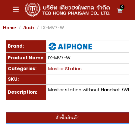
0
Home
สินค้า
IX-MV7-W
Brand:
Product Name:
IX-MV7-W
Categories:
Master Station
SKU:
Master station without Handset /Whit
Description:
สั่งซื้อสินค้า