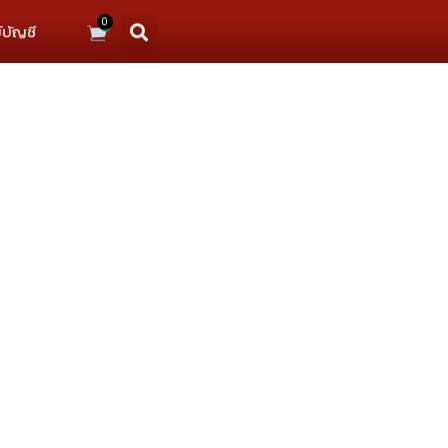
0
์บัญชี