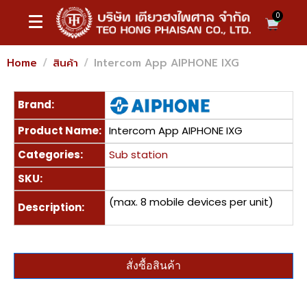
0
Home
สินค้า
Intercom App AIPHONE IXG
Brand:
Product Name:
Intercom App AIPHONE IXG
Categories:
Sub station
SKU:
(max. 8 mobile devices per unit)
Description:
สั่งซื้อสินค้า