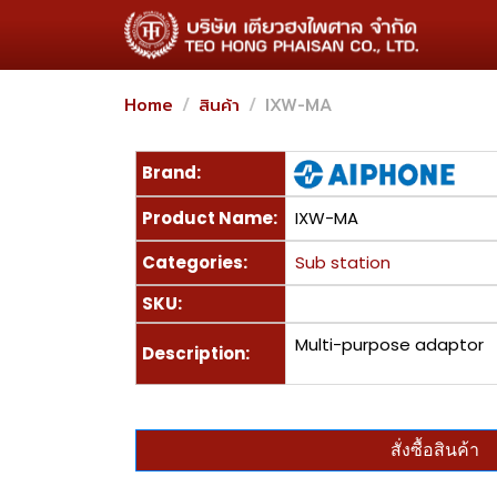
Home
สินค้า
IXW-MA
Brand:
Product Name:
IXW-MA
Categories:
Sub station
SKU:
Multi-purpose adaptor
Description:
สั่งซื้อสินค้า