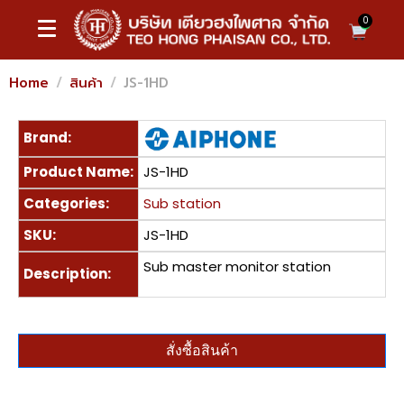
0
Home
สินค้า
JS-1HD
Brand:
Product Name:
JS-1HD
Categories:
Sub station
SKU:
JS-1HD
Sub master monitor station
Description:
สั่งซื้อสินค้า