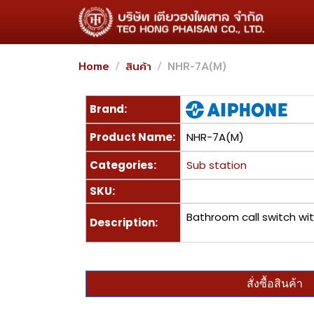
Home
สินค้า
NHR-7A(M)
Brand:
Product Name:
NHR-7A(M)
Categories:
Sub station
SKU:
Bathroom call switch wit
Description:
สั่งซื้อสินค้า