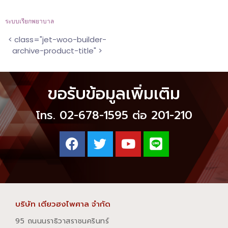
ระบบเรียกพยาบาล
< class="jet-woo-builder-
archive-product-title" >
ขอรับข้อมูลเพิ่มเติม
โทร. 02-678-1595 ต่อ 201-210
บริษัท เตียวฮงไพศาล จำกัด
95 ถนนนราธิวาสราชนครินทร์