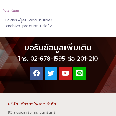
อินเตอร์คอม
< class="jet-woo-builder-
archive-product-title" >
ขอรับข้อมูลเพิ่มเติม
โทร. 02-678-1595 ต่อ 201-210
บริษัท เตียวฮงไพศาล จำกัด
95 ถนนนราธิวาสราชนครินทร์