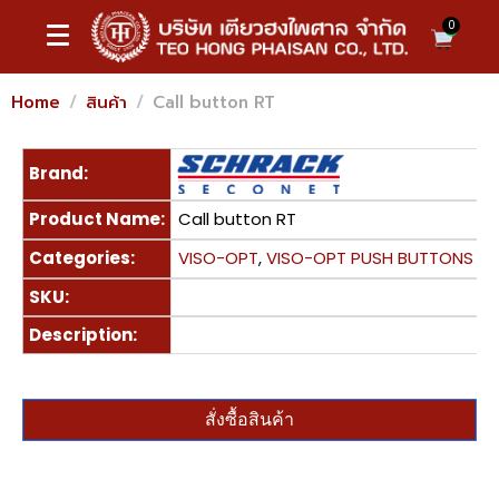
0
Home
สินค้า
Call button RT
Brand:
Product Name:
Call button RT
Categories:
VISO-OPT
,
VISO-OPT PUSH BUTTONS
SKU:
Description:
สั่งซื้อสินค้า