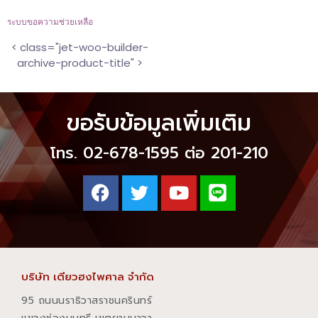
ระบบขอความช่วยเหลือ
< class="jet-woo-builder-
archive-product-title" >
ขอรับข้อมูลเพิ่มเติม
โทร. 02-678-1595 ต่อ 201-210
บริษัท เตียวฮงไพศาล จำกัด
95 ถนนนราธิวาสราชนครินทร์