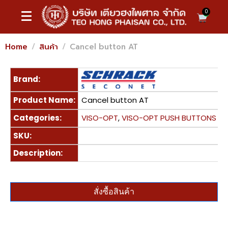
0
Home
สินค้า
Cancel button AT
Brand:
Product Name:
Cancel button AT
Categories:
VISO-OPT
,
VISO-OPT PUSH BUTTONS
SKU:
Description:
สั่งซื้อสินค้า