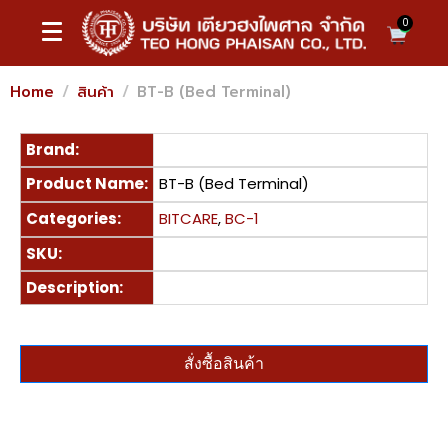
0
Home
สินค้า
BT-B (Bed Terminal)
Brand:
Product Name:
BT-B (Bed Terminal)
Categories:
BITCARE
,
BC-1
SKU:
Description:
สั่งซื้อสินค้า