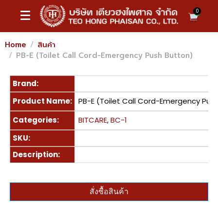
0
Home
สินค้า
PB-E (Toilet Call Cord-Emergency Push Button)
Brand:
Product Name:
PB-E (Toilet Call Cord-Emergency Pus
Categories:
BITCARE
,
BC-1
SKU:
Description:
สั่งซื้อสินค้า