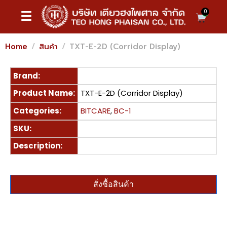
0
Home
สินค้า
TXT-E-2D (Corridor Display)
Brand:
Product Name:
TXT-E-2D (Corridor Display)
Categories:
BITCARE
,
BC-1
SKU:
Description:
สั่งซื้อสินค้า