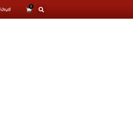
0
์บัญชี