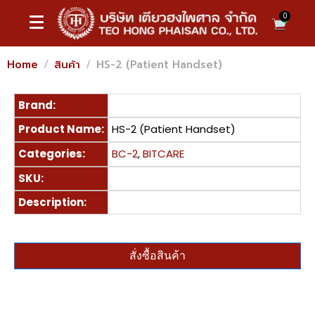
0
Home
สินค้า
HS-2 (Patient Handset)
Brand:
Product Name:
HS-2 (Patient Handset)
Categories:
BC-2
,
BITCARE
SKU:
Description:
สั่งซื้อสินค้า