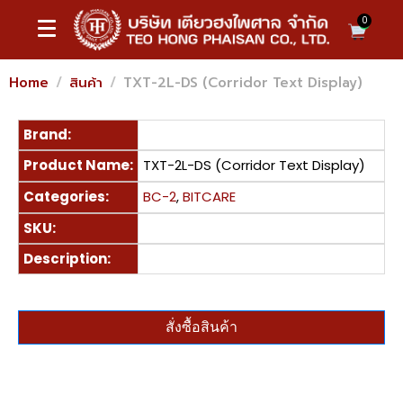
0
Home
สินค้า
TXT-2L-DS (Corridor Text Display)
Brand:
Product Name:
TXT-2L-DS (Corridor Text Display)
Categories:
BC-2
,
BITCARE
SKU:
Description:
สั่งซื้อสินค้า