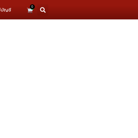
0
์บัญชี