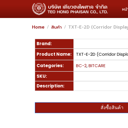
หน
Home
สินค้า
TXT-E-2D (Corridor Displa
Brand:
Product Name:
TXT-E-2D (Corridor Displ
Categories:
BC-2
,
BITCARE
SKU:
Description:
สั่งซื้อสินค้า