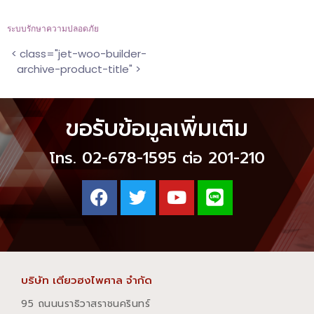
ระบบรักษาความปลอดภัย
< class="jet-woo-builder-
archive-product-title" >
ขอรับข้อมูลเพิ่มเติม
โทร. 02-678-1595 ต่อ 201-210
บริษัท เตียวฮงไพศาล จำกัด
95 ถนนนราธิวาสราชนครินทร์