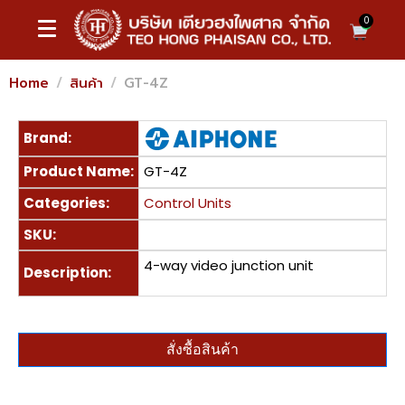
0
Home
สินค้า
GT-4Z
Brand:
Product Name:
GT-4Z
Categories:
Control Units
SKU:
4-way video junction unit
Description:
สั่งซื้อสินค้า